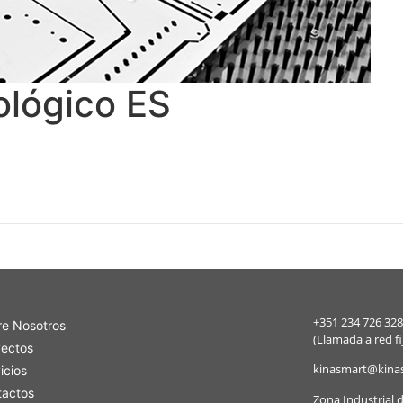
lógico ES
+351 234 726 328
re Nosotros
(Llamada a red fi
yectos
kinasmart@kina
icios
tactos
Zona Industrial 