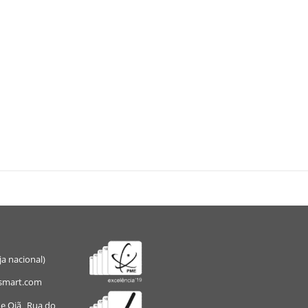
ja nacional)
smart.com
de Oiã Rua do